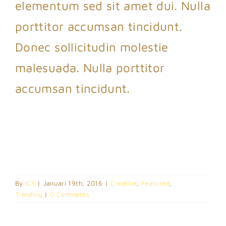
elementum sed sit amet dui. Nulla
porttitor accumsan tincidunt.
Donec sollicitudin molestie
malesuada. Nulla porttitor
accumsan tincidunt.
By
ICS
|
Januari 19th, 2016
|
Creative
,
Featured
,
Trending
|
0 Comments