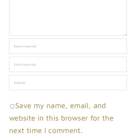
Save my name, email, and
website in this browser for the
next time I comment.