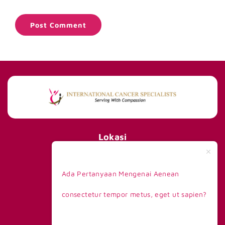
Lokasi
International Cancer Specialists
290 Orchard Road #15-01/02,
Ada Pertanyaan Mengenai Aenean
Paragon Tower 1, Lobby F,
Singapore 238859
consectetur tempor metus, eget ut sapien?
Telp +65 8168 6908
Kontak Kami