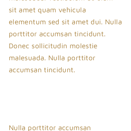
sit amet quam vehicula
elementum sed sit amet dui. Nulla
porttitor accumsan tincidunt.
Donec sollicitudin molestie
malesuada. Nulla porttitor
accumsan tincidunt.
Nulla porttitor accumsan